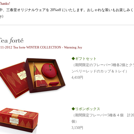
Thanks!
中、三春堂オリジナルウェアを 20%off にいたします。おしゃれな装いもお楽しみ
ly）
011-2012 Tea forte WINTER COLLECTION - Warming Joy
◆ギフトセット
（期間限定のフレーバー3種各2個とク
ンベリーレッドのカップ＆トレイ）
4,410円
◆リボンボックス
（期間限定フレーバー5種各４個 計2
個）
3,150円