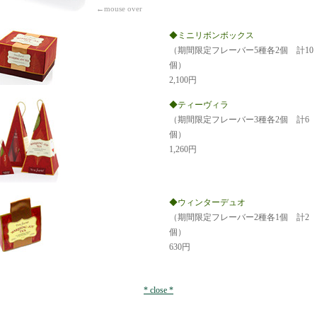
←mouse over
◆ミニリボンボックス
（期間限定フレーバー5種各2個 計10
個）
2,100円
◆ティーヴィラ
（期間限定フレーバー3種各2個 計6
個）
1,260円
◆ウィンターデュオ
（期間限定フレーバー2種各1個 計2
個）
630円
* close *