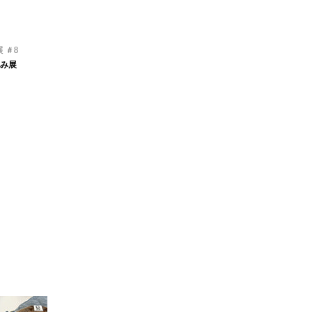
 ＃8
しみ展