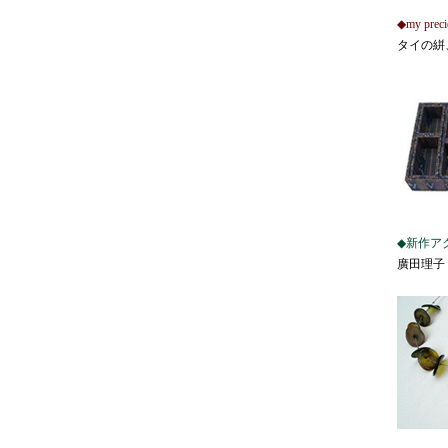
◆my pre
タイの絣
◆新作ア
廣田理子