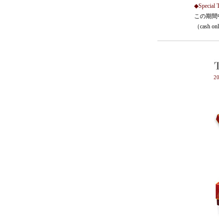
◆Special 
この期間
（cash on
2