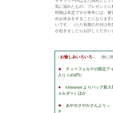
ギャラリー内はまだ雑然として
気に溢れたもの、プレゼントに
時期は未定ですが来年には、被
めお休みをすることになります
いです。（ただ長期の片付け作
が起きましたらお許しください
- お愉しみいろいろ -
（数に限
★
ティーフォルテの限定アイ
入り 1,458円）
★
ichimaruni よりバッグ新
ョルダー）ほか
★
あやせさやかさんより→ 
チ