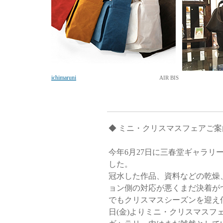
ichimaruni
AIR BIS
◆ ミニ・クリスマスフェアご
今年6月27日に三春堂ギャラリ
した。
冠水した作品、資料などの乾燥
ョン側の対応が悪くまだ決着が
でもクリスマスシーズンを迎え何
日(金)よりミニ・クリスマスフ