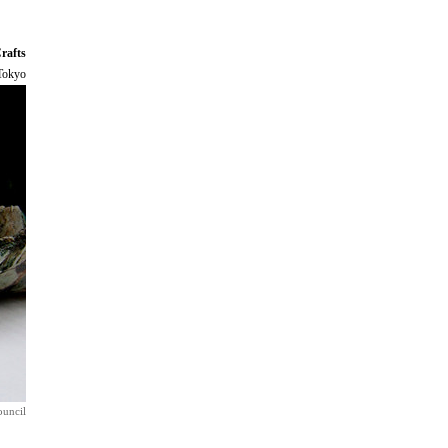
rafts
Tokyo
ouncil