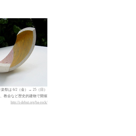
祭は 6/2（金）→ 25（日）
、教会など歴史的建物で開催
http://i-debut.org/ba-rock/