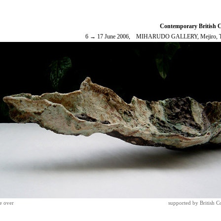
Contemporary British C
6 → 17 June 2006, MIHARUDO GALLERY, Mejiro, 
e over
supported by British C