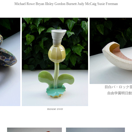
Michael Rowe Bryan Illsley Gordon Burnett Judy McCaig Susie Freeman
目白バ・ロック音楽
自由学園明日館
mouse over