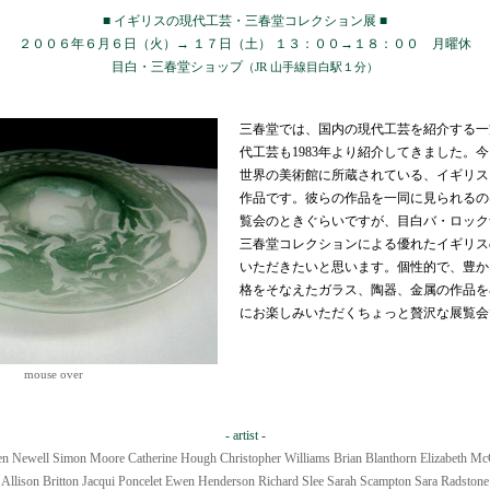
■ イギリスの現代工芸・三春堂コレクション展 ■
２００６年６月６日（火）→ １７日（土） １３：００→１８：００ 月曜休
目白・三春堂ショップ
（JR 山手線目白駅１分）
三春堂では、国内の現代工芸を紹介する一
代工芸も1983年より紹介してきました。
世界の美術館に所蔵されている、イギリス
作品です。彼らの作品を一同に見られるの
覧会のときぐらいですが、目白バ・ロック
三春堂コレクションによる優れたイギリス
いただきたいと思います。個性的で、豊か
格をそなえたガラス、陶器、金属の作品を
にお楽しみいただくちょっと贅沢な展覧会
mouse over
- artist -
en Newell Simon Moore Catherine Hough Christopher Williams Brian Blanthorn Elizabeth Mc
Allison Britton Jacqui Poncelet Ewen Henderson Richard Slee Sarah Scampton Sara Radstone