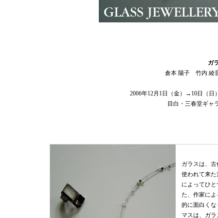
ガ
倉本 陽子 竹内 綾
2006年12月1日（金）→10日（日）
目白・三春堂ギャ
ガラスは、古
使われて来た
によってひと
た、作家によ
的に面白くな
マスは、ガラ