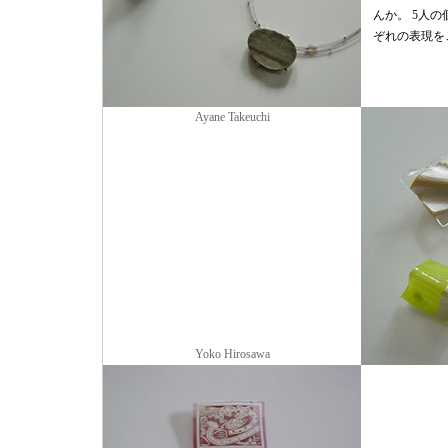
んか。 5人
ぞれの表現を
Ayane Takeuchi
Yoko Hirosawa