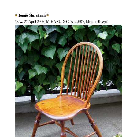
■
Tomio Murakami
■
13 → 21 April 2007, MIHARUDO GALLERY, Mejiro, Tokyo