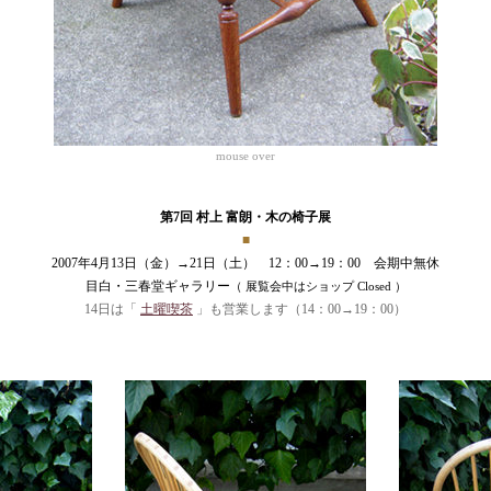
mouse over
第7回 村上 富朗・木の椅子展
■
2007年4月13日（金）→21日（土） 12：00→19：00 会期中無休
目白・三春堂ギャラリー
（ 展覧会中はショップ Closed ）
14日は「
土曜喫茶
」も営業します（14：00→19：00）