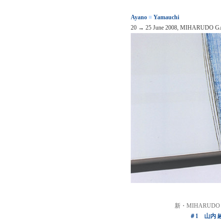
Ayano
■
Yamauchi
20 → 25 June 2008, MIHARUDO GA
新・MIHARUDO
＃1 山内