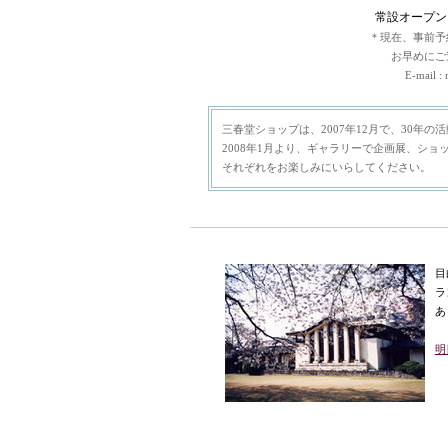
常設オープン：
＊現在、事前予
お早めにご
E-mail :
三春堂ショップは、2007年12月で、30年の
2008年1月より、ギャラリーで企画展、シ
それぞれをお楽しみにいらしてください。
目
ラ
あ
明