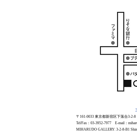
〒161-0033 東京都新宿区下落合3-2
Tel/Fax：03-3952-7977 E-mail：miharud
MIHARUDO GALLERY: 3-2-8-B1 Shimo-o