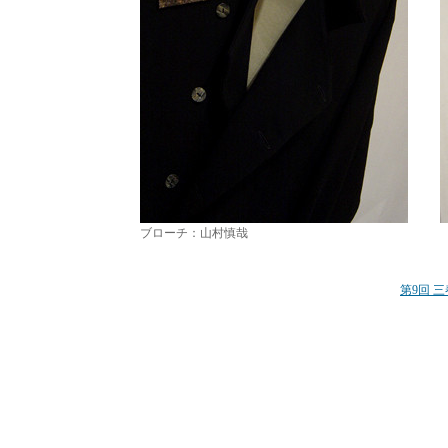
ブローチ：山村慎哉
第9回 三