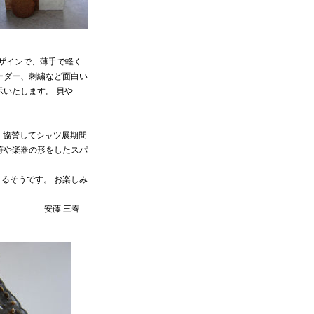
ザインで、薄手で軽く
ーダー、刺繍など面白い
いたします。 貝や
す。 協賛してシャツ展期間
符や楽器の形をしたスパ
）
るそうです。 お楽しみ
安藤 三春