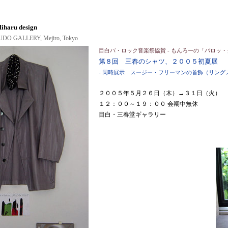
iharu design
DO GALLERY, Mejiro, Tokyo
目白バ・ロック音楽祭協賛 - もんろーの「バロッ
第８回 三春のシャツ、２００５初夏展
- 同時展示 スージー・フリーマンの首飾（リング
２００５年５月２６日（木）→３１日（火）
１２：００～１９：００ 会期中無休
目白・三春堂ギャラリー