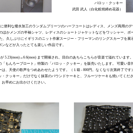
バロッ・クッキー
武田 武人（白化粧焼締め花器）
節に便利な撥水加工のランダムプリーツのハーフコートはレディス、メンズ両用のデ
そのほかメンズの半袖シャツ、レディスのショートジャケットなどをワッシャー、ボ
また、久しぶりにイギリスのニット作家スージー・フリーマンのリングスカーフを展示
ボンなどが入ったとても楽しい作品です。
 5.23(mon)→6.6(mon) まで開催され、目白のあちらこちらが音楽で溢れていま
の「もんろーブロート」特製の「バロッ・クッキー」を販売いたします。 可愛い音
は、天使の歌声をつめあわせたようです。（１箱 - 800円。なくなり次第終了です
ッ・クッキー」だけでなく抹茶のパウンドケーキと、フルーツケーキも焼いてくださ
、お早めにお出かけください。